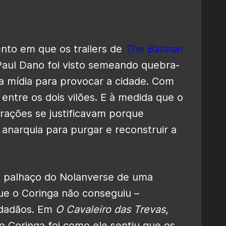
nto em que os trailers de
The Batman
Paul Dano foi visto semeando quebra-
a mídia para provocar a cidade. Com
entre os dois vilões. E à medida que o
rações se justificavam porque
anarquia para purgar e reconstruir a
o palhaço do Nolanverse de uma
ue o Coringa não conseguiu –
idadãos. Em
O Cavaleiro das Trevas
,
 Coringa foi como ele sentiu que os