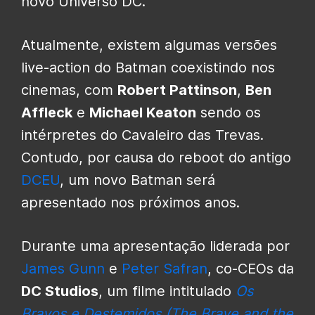
novo Universo DC.
Atualmente, existem algumas versões
live-action do Batman coexistindo nos
cinemas, com
Robert Pattinson
,
Ben
Affleck
e
Michael Keaton
sendo os
intérpretes do Cavaleiro das Trevas.
Contudo, por causa do reboot do antigo
DCEU
, um novo Batman será
apresentado nos próximos anos.
Durante uma apresentação liderada por
James Gunn
e
Peter Safran
, co-CEOs da
DC Studios
, um filme intitulado
Os
Bravos e Destemidos (The Brave and the