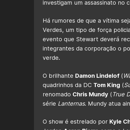
investigam um assassinato no 
Há rumores de que a vítima se
Verdes, um tipo de força policia
evento que Stewart deverá rec
integrantes da corporação o pod
verde.
O brilhante
Damon Lindelof
(
W
quadrinhos da DC
Tom King
(
Su
renomado
Chris Mundy
(
True D
série
Lanternas
. Mundy atua ai
O show é estrelado por
Kyle C