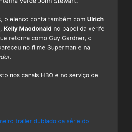
terna Verde John Stewart.
as, o elenco conta também com
Ulrich
o,
Kelly Macdonald
no papel da xerife
que retorna como Guy Gardner, o
areceu no filme Superman e na
ador
.
sto nos canais HBO e no serviço de
meiro trailer dublado da série do