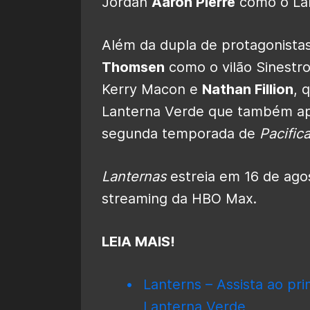
Jordan
Aaron Pierre
como o Lan
Além da dupla de protagonist
Thomsen
como o vilão Sinestr
Kerry Macon e
Nathan Fillion
, 
Lanterna Verde que também ap
segunda temporada de
Pacific
Lanternas
estreia em 16 de ago
streaming da HBO Max.
LEIA MAIS!
Lanterns – Assista ao pri
Lanterna Verde