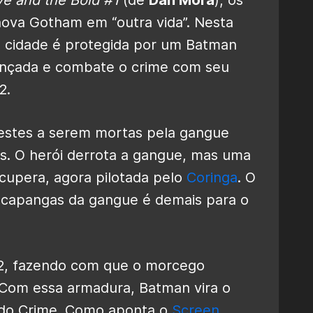
nova Gotham em “outra vida”. Nesta
a cidade é protegida por um Batman
ançada e combate o crime com seu
2.
restes a serem mortas pela gangue
as. O herói derrota a gangue, mas uma
cupera, agora pilotada pelo
Coringa
. O
s capangas da gangue é demais para o
2, fazendo com que o morcego
. Com essa armadura, Batman vira o
o do Crime. Como aponta o
Screen