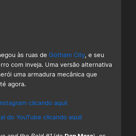
egou às ruas de
Gotham City
, e seu
rro com inveja. Uma versão alternativa
 herói uma armadura mecânica que
té agora.
nstagram clicando aqui!
al do YouTube clicando aqui!
e and the Bold #1
(de
Dan Mora
), os