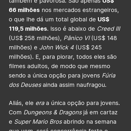
também é pavorosa. São apenas
US$
66 milhões
nos mercados estrangeiros,
o que lhe dá um total global de
US$
119,5 milhões
. Isso é abaixo de
Creed III
(US$ 258 milhões),
Pânico VI
(US$ 148
milhões) e
John Wick 4
(US$ 245
milhões). E, para piorar, todos eles são
filmes adultos, de modo que mesmo
sendo a única opção para jovens
Fúria
dos Deuses
ainda assim naufragou.
Aliás, ele
era
a única opção para jovens.
Com
Dungeons & Dragons
já em cartaz
e
Super Mario Bros
abrindo na semana
que vem, será concorrência forte o