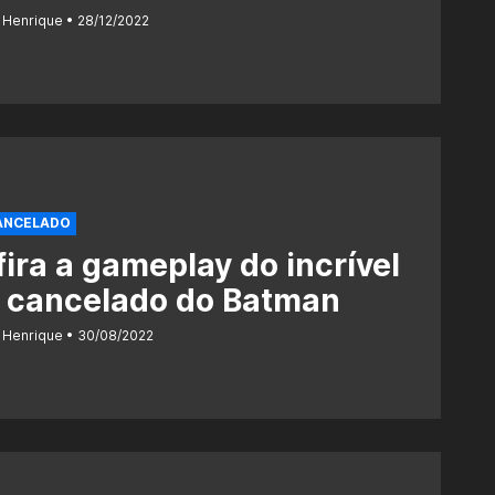
 Henrique
28/12/2022
ANCELADO
ira a gameplay do incrível
o cancelado do Batman
 Henrique
30/08/2022