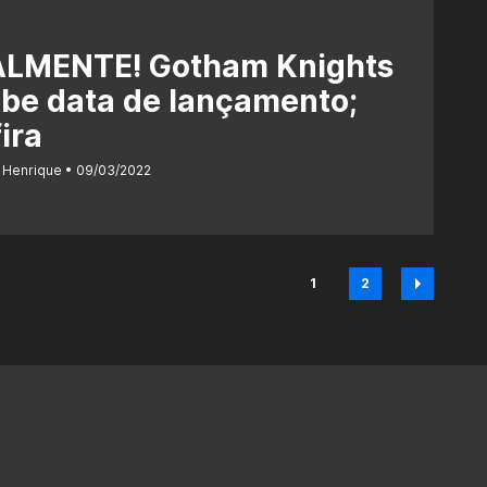
ALMENTE! Gotham Knights
be data de lançamento;
ira
 Henrique
09/03/2022
1
2
Página
Página