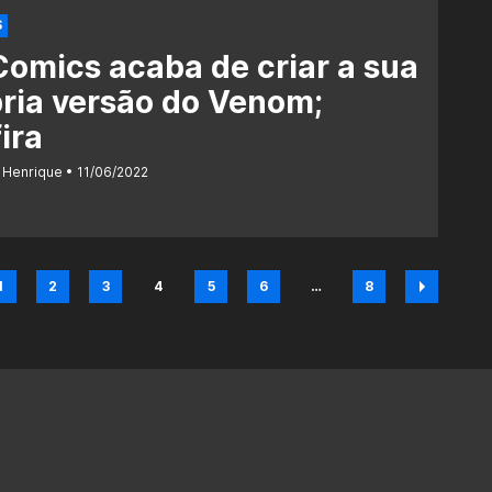
S
omics acaba de criar a sua
ria versão do Venom;
ira
 Henrique
11/06/2022
1
2
3
4
5
6
…
8
Página
Página
Página
Página
Página
Página
Página