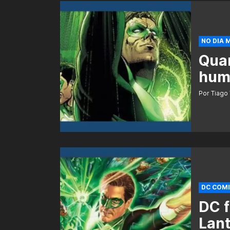
NO DIA 
Qua
hum
Por Tiago 
DC COM
DC f
Lant