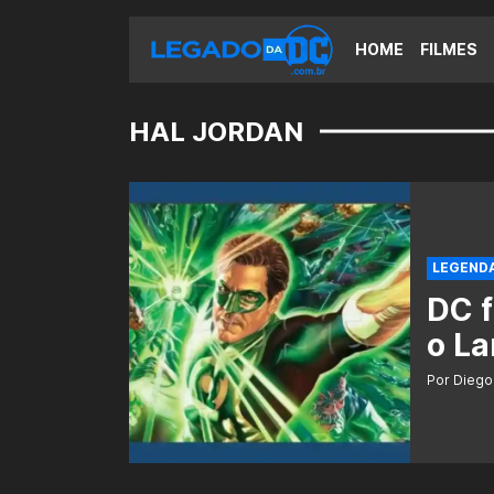
HOME
FILMES
HAL JORDAN
LEGEND
DC f
o La
Por Diego