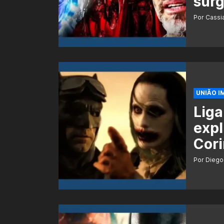
surg
Por Cass
UNIÃO I
Liga
expl
Cor
Por Diego