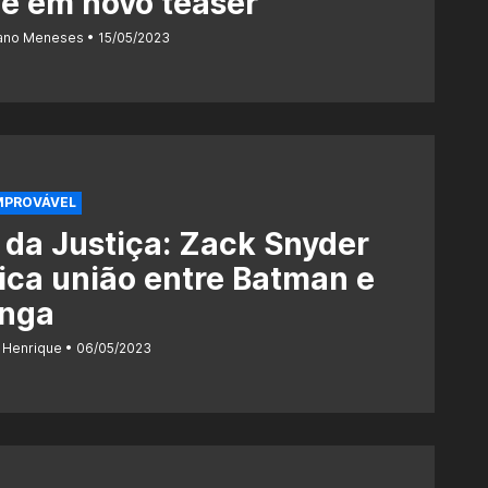
e em novo teaser
iano Meneses
15/05/2023
MPROVÁVEL
 da Justiça: Zack Snyder
ica união entre Batman e
inga
 Henrique
06/05/2023