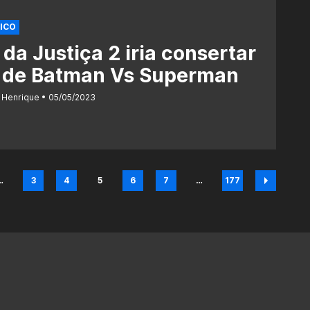
PICO
 da Justiça 2 iria consertar
o de Batman Vs Superman
 Henrique
05/05/2023
…
3
4
5
6
7
…
177
na
Página
Página
Página
Página
Página
Página