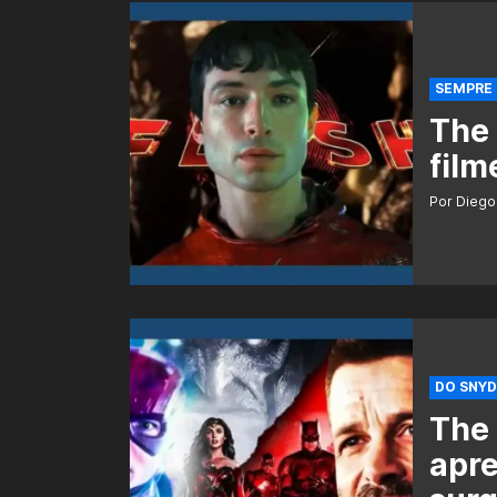
SEMPRE 
The 
film
Por Diego
DO SNYD
The
apr