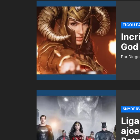
FICOU F
Incr
God 
Por Diego
SNYDER
Liga
ajoe