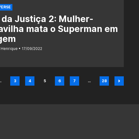
VERSE
 da Justiça 2: Mulher-
avilha mata o Superman em
gem
 Henrique
17/09/2022
…
3
4
5
6
7
…
28
na
Página
Página
Página
Página
Página
Página