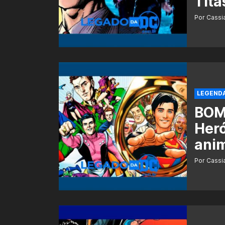
Titã
Por Cass
LEGEND
BOM
Heró
anim
Por Cass