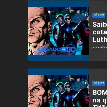
SÉRIES
Saib
cota
Luth
Por Cass
SÉRIES
BOMB
na q