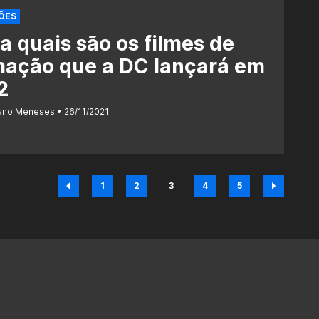
ÕES
a quais são os filmes de
mação que a DC lançará em
2
iano Meneses
26/11/2021
1
2
3
4
5
Página
Página
Página
Página
Página