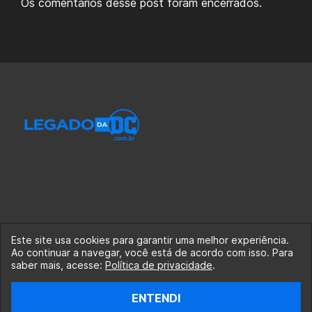
Os comentários desse post foram encerrados.
Este site usa cookies para garantir uma melhor experiência.
Ao continuar a navegar, você está de acordo com isso. Para
© 2020-2026 Legado da DC, uma empresa da Legado
saber mais, acesse:
Política de privacidade
.
Enterprises.
ENTENDI
fabiolobo