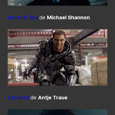
General Zod
de
Michael Shannon
Faora-Ul
de
Antje Traue