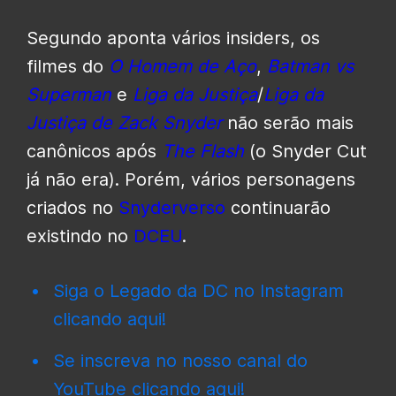
Segundo aponta vários insiders, os
filmes do
O Homem de Aço
,
Batman vs
Superman
e
Liga da Justiça
/
Liga da
Justiça de Zack Snyder
não serão mais
canônicos após
The Flash
(o Snyder Cut
já não era). Porém, vários personagens
criados no
Snyderverso
continuarão
existindo no
DCEU
.
Siga o Legado da DC no Instagram
clicando aqui!
Se inscreva no nosso canal do
YouTube clicando aqui!