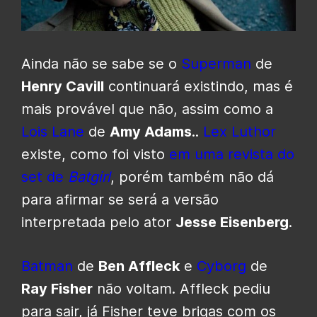
Ainda não se sabe se o
Superman
de
Henry Cavill
continuará existindo, mas é
mais provável que não, assim como a
Lois Lane
de
Amy Adams
..
Lex Luthor
existe, como foi visto
em uma revista do
set de
Batgirl
, porém também não dá
para afirmar se será a versão
interpretada pelo ator
Jesse Eisenberg
.
Batman
de
Ben Affleck
e
Cyborg
de
Ray Fisher
não voltam. Affleck pediu
para sair, já Fisher teve brigas com os