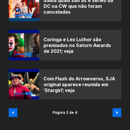
Saiba quais são as 4 séries da
DC na CW que não foram
canceladas
Coringa e Lex Luthor são
premiados no Saturn Awards
de 2021; veja
Com Flash do Arrowverso, SJA
original aparece reunida em
‘Stargirl’; veja
Página 2 de 4