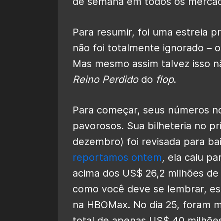
de semana em todos os mercad
Para resumir, foi uma estreia p
não foi totalmente ignorado –
Mas mesmo assim talvez isso nã
Reino Perdido
do
flop
.
Para começar, seus números n
pavorosos. Sua bilheteria no p
dezembro) foi revisada para ba
reportamos ontem
, ela caiu p
acima dos US$ 26,2 milhões d
como você deve se lembrar, e
na HBOMax. No dia 25, foram m
total de apenas US$ 40 milhões