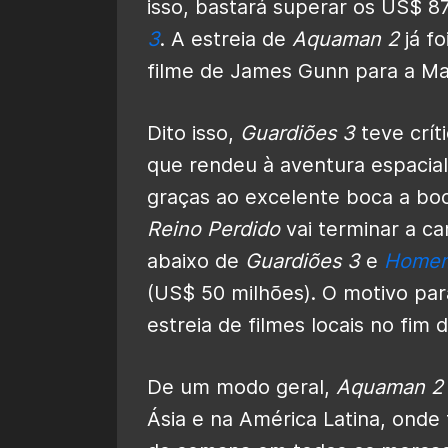
isso, bastará superar os US$ 8
3
. A estreia de
Aquaman 2
já fo
filme de James Gunn para a Ma
Dito isso,
Guardiões 3
teve crít
que rendeu à aventura espacial 
graças ao excelente boca a boc
Reino Perdido
vai terminar a ca
abaixo de
Guardiões 3
e
Homem
(US$ 50 milhões). O motivo para
estreia de filmes locais no fim
De um modo geral,
Aquaman 2
Ásia e na América Latina, onde 