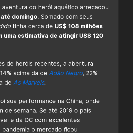
 aventura do herói aquático arrecadou
s até domingo
. Somado com seus
dido
tinha cerca de
US$ 108 milhões
m uma estimativa de atingir US$ 120
s de heróis recentes, a abertura
 14% acima da de
Adão Negro
, 22%
a de
As Marvels
.
foi sua performance na China, onde
m de semana. Se até 2019 o país
rvel e da DC com excelentes
da pandemia o mercado ficou