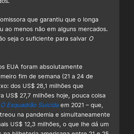
os.
romissora que garantiu que o longa
 ou ao menos não em alguns mercados.
o seja o suficiente para salvar
O
os EUA foram absolutamente
rimeiro fim de semana (21 a 24 de
ixo: dos US$ 28,1 milhões que
ara US$ 27,7 milhões hoje, pouca coisa
e
O Esquadrão Suicida
em 2021 – que,
streou na pandemia e simultaneamente
ais US$ 12,3 milhões, o que lhe dá um
 na bilheteria americana entre 21 e 25