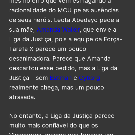
mesmo erro que vem esmagando a
racionalidade do MCU pelas ausências
de seus heróis. Leota Abedayo pede a
sua mãe,
Amanda Waller
, que envie a
Liga da Justiça, pois a equipe da Força-
Tarefa X parece um pouco
desanimadora. Parece que Amanda
descartou esse pedido, mas a Liga da
Justiça – sem
Batman
e
Cyborg
–
realmente chega, mas um pouco
atrasada.
No entanto, a Liga da Justiça parece
muito mais confiável do que os
Vingadores, mesmo que tenham um