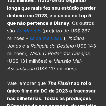
155 milhões. Trata-se do segundo
longa que mais fez seu estúdio perder
dinheiro em 2023, e o único no top 5
que não pertence à Disney
. Os outros
são
As Marvels
(prejuízo de US$ 237
milhões –
saiba mais aqui
),
Indiana
Jones e a Relíquia do Destino
(US$ 143
milhões),
Wish: O Poder dos Desejos
(US$ 131 milhões) e
Mansão Mal-
Assombrada
(US$ 117 milhões).
Vale lembrar que
The Flash
não foi o
único filme da DC de 2023 a fracassar
nas bilheterias
.
Todas as produções
DCnautas do ano passado, de um jeito