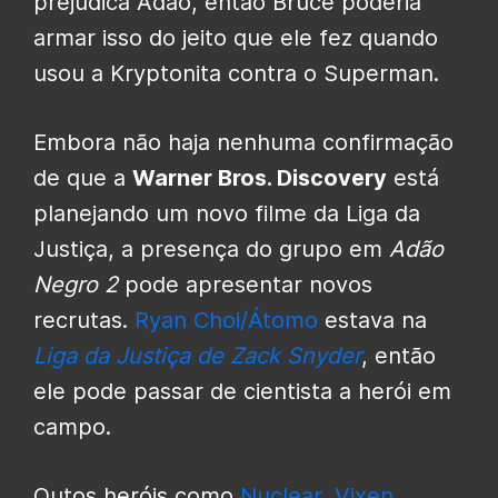
prejudica Adão, então Bruce poderia
armar isso do jeito que ele fez quando
usou a Kryptonita contra o Superman.
Embora não haja nenhuma confirmação
de que a
Warner Bros. Discovery
está
planejando um novo filme da Liga da
Justiça, a presença do grupo em
Adão
Negro 2
pode apresentar novos
recrutas.
Ryan Choi/Átomo
estava na
Liga da Justiça de Zack Snyder
, então
ele pode passar de cientista a herói em
campo.
Outos heróis como
Nuclear
,
Vixen
,